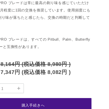
aver PRO ブレードは常に最高の剃り味を感じていただけ
か月程度に1回の交換を推奨しています。使用頻度にも
剃り味が落ちたと感じたら、交換の時期だと判断して
er PRO ブレードは、すべての Pitbull、Palm、Butterfly
ーバーと互換性があります。
:
8,164円
(税込価格
8,980円
)
:
7,347円
(税込価格
8,082円
)
購入手続きへ