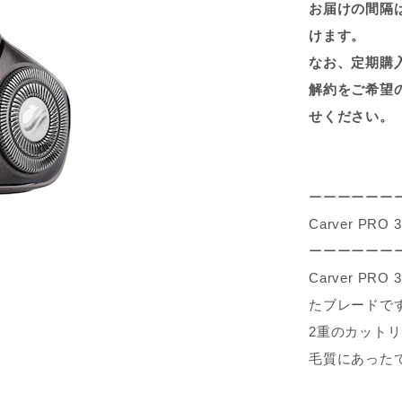
お届けの間隔は
けます。
なお、定期購
解約をご希望
せください。
ーーーーーー
Carver P
ーーーーーー
Carver 
たブレードで
2重のカット
毛質にあった