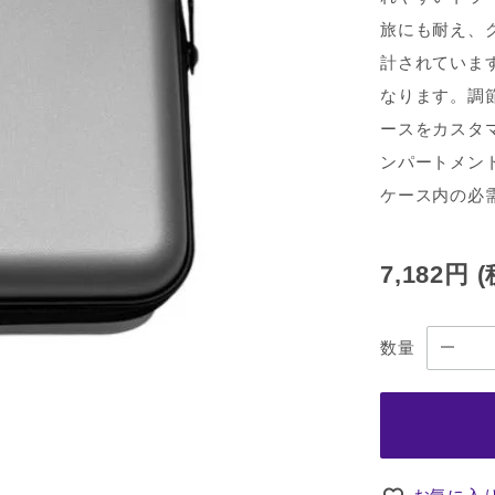
旅にも耐え、
計されていま
なります。調
ースをカスタ
ンパートメン
ケース内の必
7,182円
数量