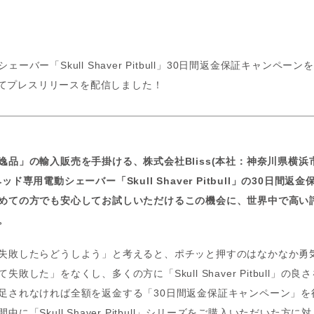
ーバー「Skull Shaver Pitbull」30日間返金保証キャンペ
Sにてプレスリリースを配信しました！
逸品」の輸入販売を手掛ける、株式会社Bliss(本社：神奈川県横
ド専用電動シェーバー「Skull Shaver Pitbull」の30日間
めての方でも安心してお試しいただけるこの機会に、世界中で高い
。
失敗したらどうしよう」と考えると、ポチッと押すのはなかなか勇
敗した」をなくし、多くの方に「Skull Shaver Pitbull」の
足されなければ全額を返金する「30日間返金保証キャンペーン」を
に「Skull Shaver Pitbull」シリーズをご購入いただいた方