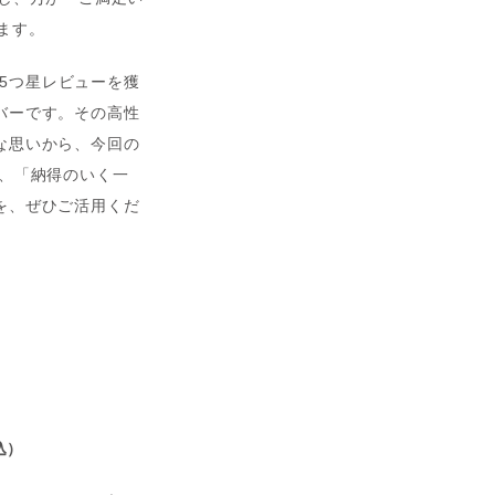
ます。
上の★5つ星レビューを獲
バーです。その高性
な思いから、今回の
、「納得のいく一
を、ぜひご活用くだ
込）