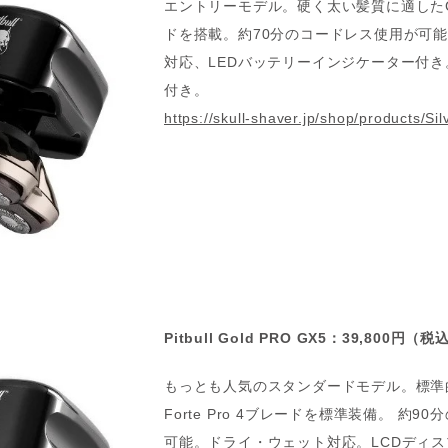
エントリーモデル。硬く太い髪質に適したCarv
ドを搭載。約70分のコードレス使用が可
対応、LEDバッテリーインジケーター付き
付き。
https://skull-shaver.jp/shop/products/Sil
Pitbull Gold PRO
GX5：39,800円（税
もっとも人気のスタンダードモデル。標準
Forte Pro 4ブレードを標準装備。 約9
可能。ドライ・ウェット対応。LCDディ