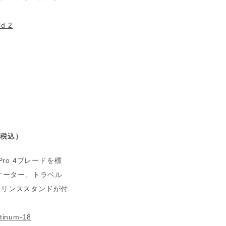
ld-2
円（税込）
ro 4ブレードを標
ジケーター、トラベル
、リンススタンドが付
atinum-18