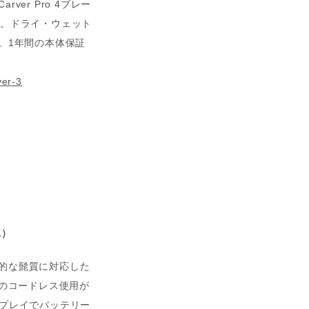
er Pro 4ブレー
能。ドライ・ウェット
。1年間の本体保証
ver-3
込）
的な髭質に対応した
0分のコードレス使用が
スプレイでバッテリー